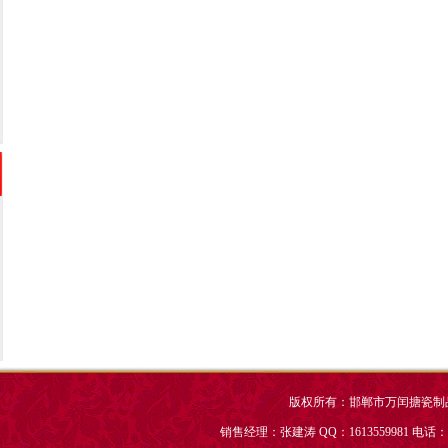
版权所有：邯郸市万闰搪瓷制
销售经理：张建涛 QQ：1613559981 电话：031