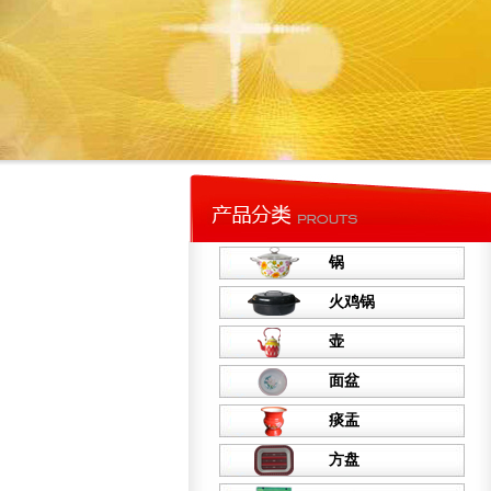
锅
火鸡锅
壶
面盆
痰盂
方盘