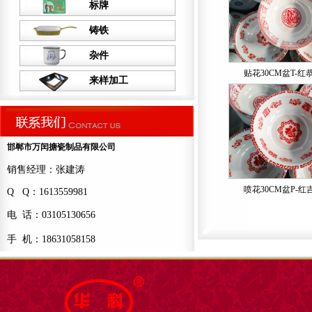
标牌
铸铁
杂件
贴花30CM盆T-红
来样加工
邯郸市万闰搪瓷制品有限公司
销售经理：张建涛
喷花30CM盆P-
Q Q：1613559981
电 话：03105130656
手 机：18631058158