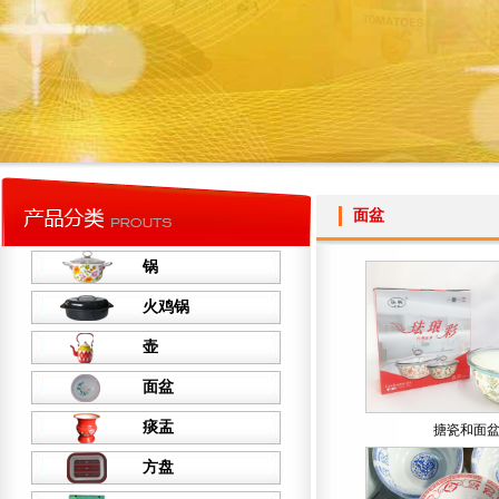
面盆
锅
火鸡锅
壶
面盆
痰盂
搪瓷和面
方盘