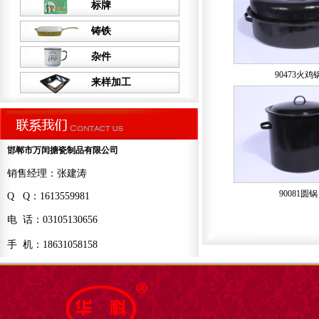
标牌
铸铁
杂件
90473火鸡
来样加工
邯郸市万闰搪瓷制品有限公司
销售经理：张建涛
90081圆锅
Q Q：1613559981
电 话：03105130656
手 机：18631058158