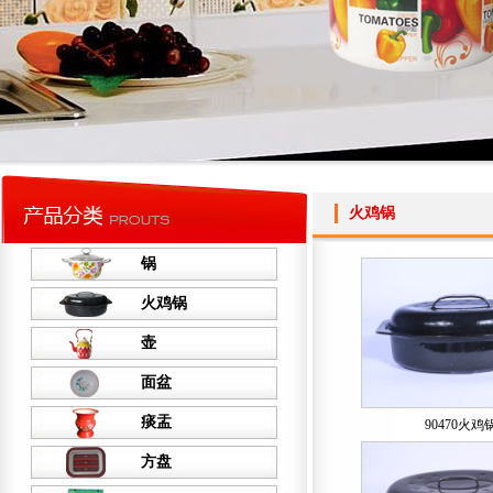
火鸡锅
锅
火鸡锅
壶
面盆
痰盂
90470火鸡
方盘