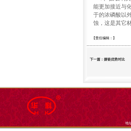
能更加接近与
于的浓磷酸以
蚀，这是其它
【责任编辑：
】
下一篇：
搪瓷优势对比
地