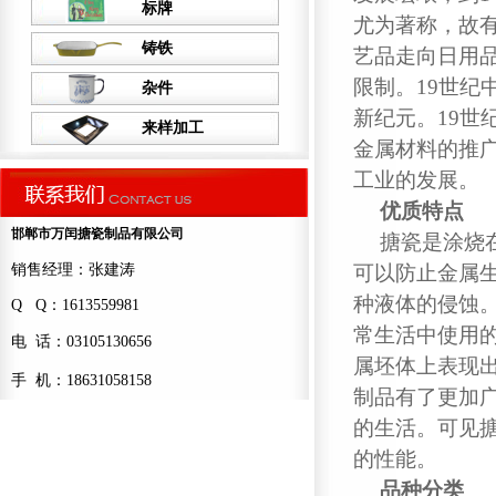
标牌
尤为著称，故
铸铁
艺品走向日用
限制。19世
杂件
新纪元。19世
来样加工
金属材料的推
工业的发展。
优质特点
邯郸市万闰搪瓷制品有限公司
搪瓷是涂烧
销售经理：张建涛
可以防止金属
种液体的侵蚀
Q Q：1613559981
常生活中使用
电 话：03105130656
属坯体上表现
手 机：18631058158
制品有了更加
的生活。可见
的性能。
品种分类