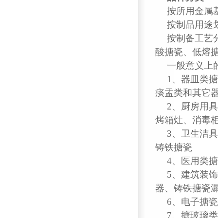
按所用金属
按制品用途
按制备工艺
酸搪瓷、低熔
一般意义上
1、器皿类
痰盂类和其它
2、厨房用
烤箱灶、消毒
3、卫生洁
铸铁搪瓷
4、医用类
5、建筑装
器、铸铁搪瓷
6、电子搪
7、搪玻璃