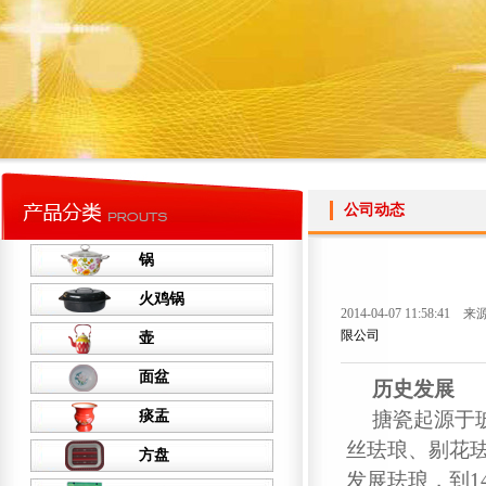
公司动态
锅
火鸡锅
2014-04-07 11:58:41 来
限公司
壶
面盆
历史发展
痰盂
搪瓷起源于
丝珐琅、剔花
方盘
发展珐琅，到1