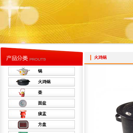
火鸡锅
锅
火鸡锅
壶
面盆
痰盂
方盘