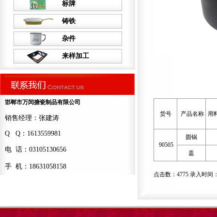
标牌
铸铁
杂件
来样加工
邯郸市万闰搪瓷制品有限公司
货号
产品名称
用
销售经理：张建涛
Q Q：1613559981
圆锅
90505
电 话：03105130656
盖
手 机：18631058158
点击数：4775 录入时间：201