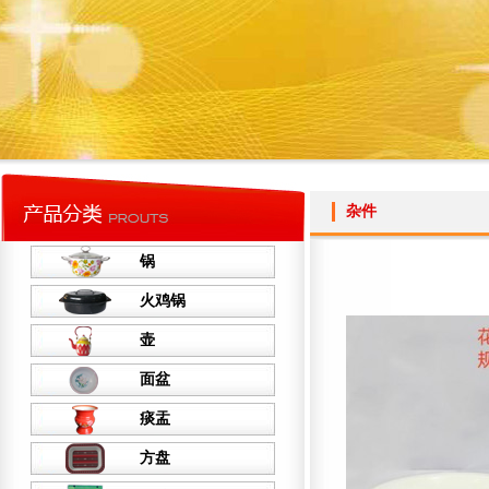
杂件
锅
火鸡锅
壶
面盆
痰盂
方盘