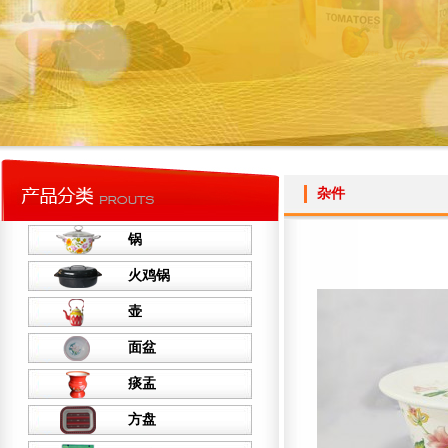
杂件
锅
火鸡锅
壶
面盆
痰盂
方盘