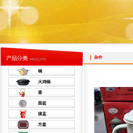
杂件
锅
火鸡锅
壶
面盆
痰盂
方盘