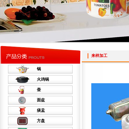
来样加工
锅
火鸡锅
壶
面盆
痰盂
方盘