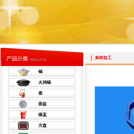
来样加工
锅
火鸡锅
壶
面盆
痰盂
方盘