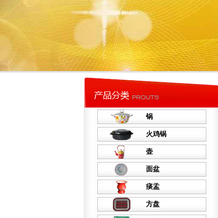
锅
火鸡锅
壶
面盆
痰盂
方盘