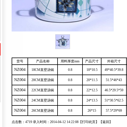
货号
产品名称
用料厚度mm
产品尺寸
外箱尺寸
NZ004
18CM直壁汤锅
0.8
18*10.5
49*40.5*39.8
NZ004
20CM直壁汤锅
0.8
20*11.5
51.5*46*43
NZ004
22CM直壁汤锅
0.8
22*12.5
46.5*29.5*59
NZ004
24CM直壁汤锅
0.8
24*13.5
51*30.5*62.5
NZ004
26CM直壁汤锅
0.8
26*15
57.5*29*69
点击数：4719 录入时间：2014-04-12 14:22:08【
打印此页
】【
返回
】