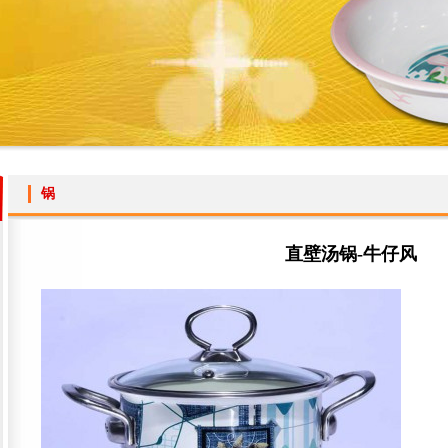
锅
直壁汤锅-牛仔风