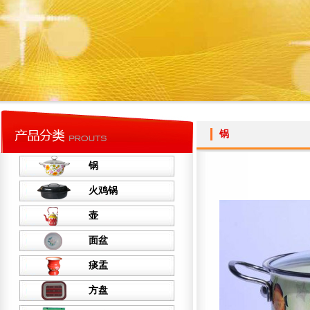
锅
锅
火鸡锅
壶
面盆
痰盂
方盘