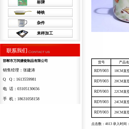
标牌
铸铁
杂件
来样加工
邯郸市万闰搪瓷制品有限公司
货号
产品
销售经理：张建涛
RDY003
18CM直
Q Q：1613559981
RDY003
20CM直
电 话：03105130656
RDY003
22CM直
手 机：18631058158
RDY003
24CM直
RDY003
26CM直
点击数：4613 录入时间：201