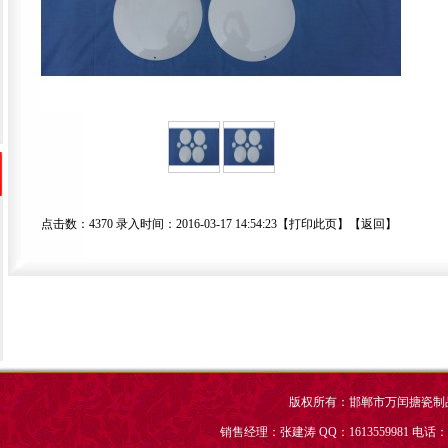
点击数：4370 录入时间：2016-03-17 14:54:23【
打印此页
】【
返回
】
版权所有：邯郸市万闰搪瓷制
销售经理：张建涛 QQ：1613559981 电话：031