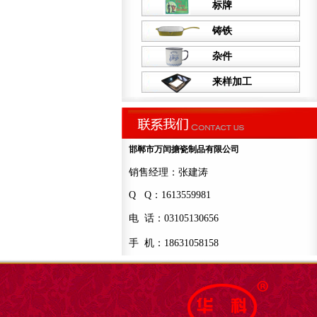
标牌
铸铁
杂件
来样加工
邯郸市万闰搪瓷制品有限公司
销售经理：张建涛
Q Q：1613559981
电 话：03105130656
手 机：18631058158