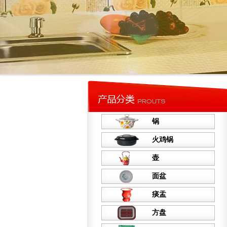
锅
火鸡锅
壶
面盆
痰盂
方盘